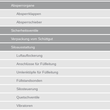
Absperrorgane
Absperrklappen
Absperrschieber
Sicherheitsventile
Verpackung vom Schüttgut
Siloausstattung
Luftauflockerung
Anschlüsse für Füllleitung
Umlenktöpfe für Füllleitung
Füllstandsonden
Silosteuerung
Quetschventile
Vibratoren