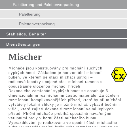
Palettierung und Palettenverpackung
Palettierung
Palettenverpackung
Stahlsilos, Behälter
Dienstleistungen
Mischer
Míchače jsou konstruovány pro míchání suchých
sypkých hmot. Základem je horizontální míchací
buben, ve kterém se otáčí míchací ústrojí –
radlicové lopatky spojené přes míchací ramena s
oboustranně uloženou míchací hřídelí.
Dokonalého zamíchání sypkých hmot se dosahuje 3-
dimenzionálním rozmícháním částic materiálu. Za účelem
rozmíchání komplikovanějších přísad, které by při míchání
vytvářely lokální shluky je možné míchač vybavit bočními
viřiči, které zajistí dokonalé rozmíchání velmi lepivých
přísad. Plnění míchače probíhá speciálně navařenými
vstupními hrdly v horní části míchacího bubnu.
Vyprazdňování je realizovánu ve spodní části míchacího