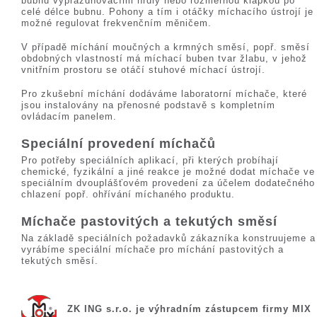
bubnu vyprazdňovacími hrdly nebo rozměrnou klapkou po
celé délce bubnu. Pohony a tím i otáčky míchacího ústrojí je
možné regulovat frekvenčním měničem.
V případě míchání moučných a krmných směsí, popř. směsí
obdobných vlastností má míchací buben tvar žlabu, v jehož
vnitřním prostoru se otáčí stuhové míchací ústrojí.
Pro zkušební míchání dodáváme laboratorní míchače, které
jsou instalovány na přenosné podstavě s kompletním
ovládacím panelem.
Speciální provedení míchačů
Pro potřeby speciálních aplikací, při kterých probíhají
chemické, fyzikální a jiné reakce je možné dodat míchače ve
speciálním dvouplášťovém provedení za účelem dodatečného
chlazení popř. ohřívání míchaného produktu.
Míchače pastovitých a tekutých směsí
Na základě speciálních požadavků zákazníka konstruujeme a
vyrábíme speciální míchače pro míchání pastovitých a
tekutých směsí.
ZK ING s.r.o. je výhradním zástupcem firmy MIX