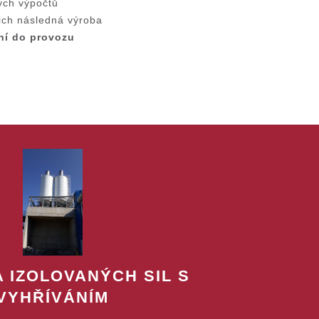
ých výpočtů
ich následná výroba
ní do provozu
 IZOLOVANÝCH SIL S
VYHŘÍVÁNÍM