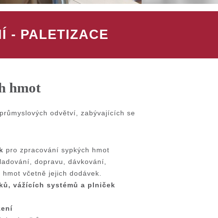
Í
-
PALETIZACE
ch hmot
průmyslových odvětví, zabývajících se
k
pro zpracování sypkých hmot
ladování, dopravu, dávkování,
h hmot včetně jejich dodávek.
ků, vážících systémů a plniček
zení