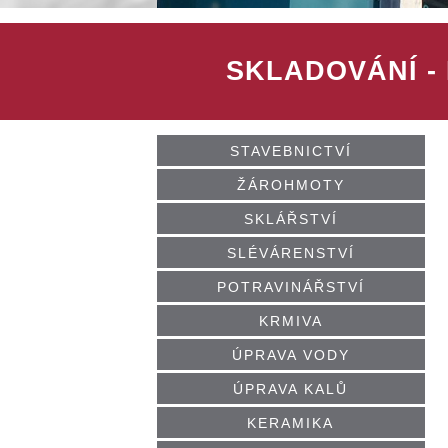
SKLADOVÁNÍ
-
STAVEBNICTVÍ
ŽÁROHMOTY
SKLÁŘSTVÍ
SLÉVÁRENSTVÍ
POTRAVINÁŘSTVÍ
KRMIVA
ÚPRAVA VODY
ÚPRAVA KALŮ
KERAMIKA