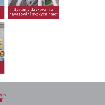
Systémy dávkování a
navažování sypkých hmot