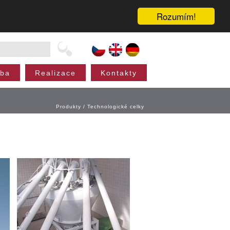
Rozumím!
oba
Realizace
Kontakty
Produkty
/
Technologické celky