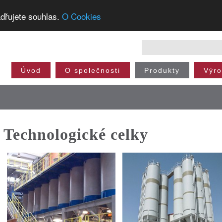
dřujete souhlas.
O Cookies
Úvod
O společnosti
Produkty
Výr
Technologické celky