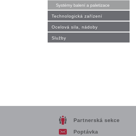
Systémy balení a paletizace
Technologická zařízení
Ocelová sila, nádoby
Služby
Partnerská sekce
Poptávka