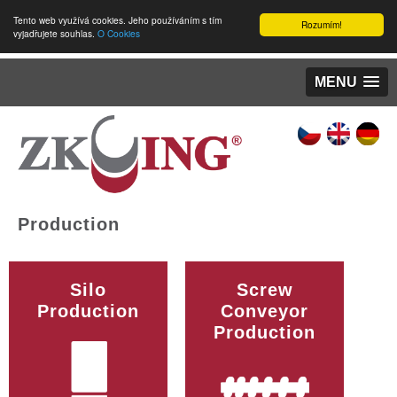
Tento web využívá cookies. Jeho používáním s tím
Rozumím!
vyjadřujete souhlas.
O Cookies
MENU
Production
Silo
Screw
Production
Conveyor
Production