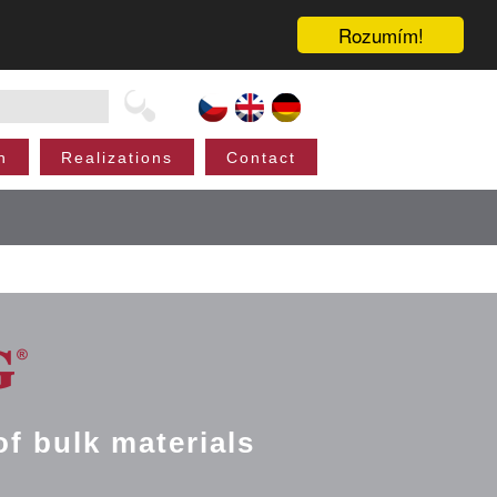
Rozumím!
n
Realizations
Contact
of bulk materials