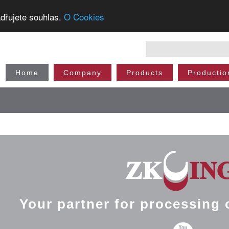
dřujete souhlas.
O Cookies
Home
Company
Products
Productio
Your partner for processing 