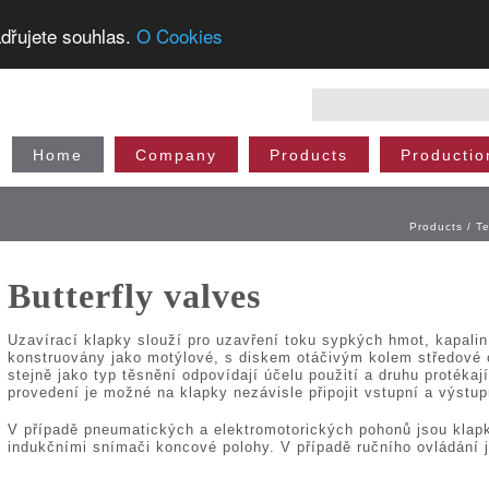
dřujete souhlas.
O Cookies
Home
Company
Products
Productio
Products
/
T
Butterfly valves
Uzavírací klapky slouží pro uzavření toku sypkých hmot, kapalin
konstruovány jako motýlové, s diskem otáčivým kolem středové o
stejně jako typ těsnění odpovídají účelu použití a druhu protéka
provedení je možné na klapky nezávisle připojit vstupní a výstupn
V případě pneumatických a elektromotorických pohonů jsou kla
indukčními snímači koncové polohy. V případě ručního ovládání 