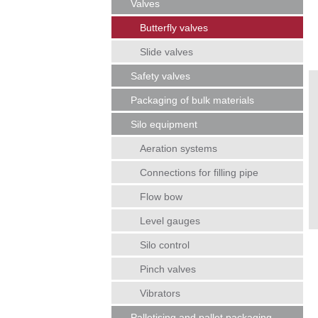
Valves
Butterfly valves
Slide valves
Safety valves
Packaging of bulk materials
Silo equipment
Aeration systems
Connections for filling pipe
Flow bow
Level gauges
Silo control
Pinch valves
Vibrators
Palletising and pallet packaging