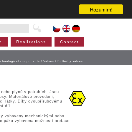
Rozumím!
n
Realizations
Contact
echnological components
/
Valves
/
Butterfly valves
 nebo plynů v potrubích. Jsou
sy. Materiálové provedení,
jící látky. Díky dvoupřírubovému
í díl.
pky vybaveny mechanickými nebo
je páka vybavena možností aretace.